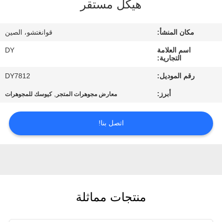
هيكل مستقر
مراقبة
مكان المنشأ:
قوانغتشو، الصين
الجودة
اسم العلامة
DY
التجارية:
اطلب
رقم الموديل:
DY7812
اقتباس
أبرز:
,
معارض مجوهرات المتجر
كيوسك للمجوهرات
COMPANY
اتصل بنا!
NEWS
خريطة
الموقع
منتجات مماثلة
PRIVACY