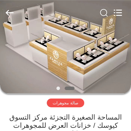
Yang
Commercial
Display
Furniture
Co.,
Ltd..
All
Rights
المنزل
Reserved.
المنتجات
فيديوهات
حولنا
صالة مجوهرات
جولة
في
المساحة الصغيرة التجزئة مركز التسوق
المصنع
كيوسك / خزانات العرض للمجوهرات