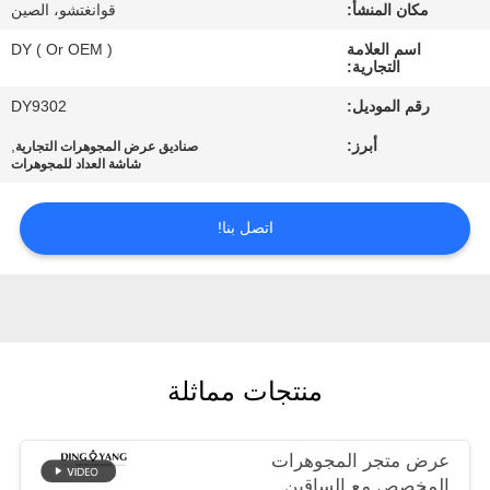
مكان المنشأ:
قوانغتشو، الصين
مراقبة
اسم العلامة
DY ( Or OEM )
التجارية:
الجودة
رقم الموديل:
DY9302
أبرز:
,
صناديق عرض المجوهرات التجارية
اطلب
شاشة العداد للمجوهرات
اقتباس
اتصل بنا!
COMPANY
NEWS
خريطة
منتجات مماثلة
الموقع
عرض متجر المجوهرات
PRIVACY
المخصص مع الساقين