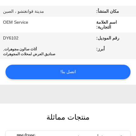
مكان المنشأ:
مدينة قوانغتشو ، الصين
مراقبة
الجودة
اسم العلامة
OEM Service
التجارية:
رقم الموديل:
DY6102
اطلب
أبرز:
,
أثاث صالون مجوهرات
اقتباس
صناديق العرض لمحلات المجوهرات
COMPANY
اتصل بنا!
NEWS
خريطة
الموقع
منتجات مماثلة
PRIVACY