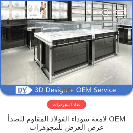
Yang
Commercial
Display
Furniture
Co.,
Ltd..
All
Rights
المنزل
Reserved.
المنتجات
فيديوهات
حولنا
عداد المجوهرات
جولة
في
OEM لامعة سوداء الفولاذ المقاوم للصدأ
المصنع
عرض العرض للمجوهرات